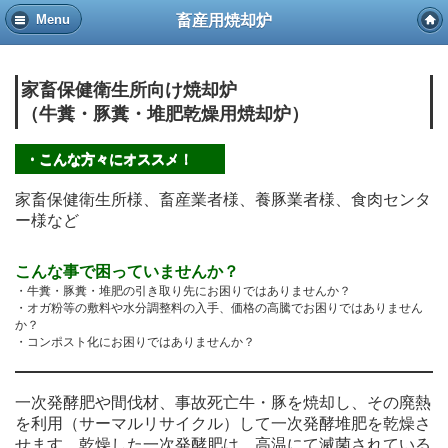
畜産用焼却炉
Menu
家畜保健衛生所向け焼却炉
（牛糞・豚糞・堆肥乾燥用焼却炉）
・こんな方々にオススメ！
家畜保健衛生所様、畜産業者様、養豚業者様、食肉センタ
ー様など
こんな事で困っていませんか？
・牛糞・豚糞・堆肥の引き取り先にお困りではありませんか？
・オガ粉等の敷料や水分調整料の入手、価格の高騰でお困りではありません
か？
・コンポスト化にお困りではありませんか？
一次発酵肥や間伐材、事故死亡牛・豚を焼却し、その廃熱
を利用（サーマルリサイクル）して一次発酵堆肥を乾燥さ
せます。乾燥した一次発酵肥は、高温にて滅菌されている