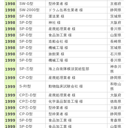
1998
SW-G型
型枠業者 様
京都府
1998
SW-2000型
ドラム缶再生業者 様
静岡県
1998
SP-D型
運送業 様
茨城県
1998
SP-D型
神社 様
大阪府
1998
SP-D型
産廃処理業者 様
香川県
1998
SP-D型
食品加工業 様
山梨県
1998
SP-D型
造船会社 様
長崎県
1998
SP-D型
機械工場 様
宮城県
1998
SP-D型
旅館業 様
石川県
1999
SP-D型
機械工場 様
香川県
神奈川
1999
SP-①型
海上自衛隊横須賀総監部
県
1999
CP-D型
産廃処理業者 様
静岡県
和歌山
1999
S-RI型
動物臨床試験会社 様
県
1999
CP①-D型
産廃処理業者 様
大阪府
1999
CP①-D型
化学薬品製造工場 様
徳島県
1999
CP①-D型
型枠業者 様
大阪府
1999
CP-D型
型枠業者 様
静岡県
1999
SP-D型
食品加工業 様
青森県
1999
SP-D型
食品加工業 様
山梨県