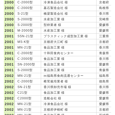
2000
C-2000型
冷凍食品会社 様
京都府
2000
C-2000型
墓石製造会社 様
島根県
2000
S-21型
橋梁製造会社 様
香川県
2000
S-2000型
水産加工業 様
宮崎県
2000
S-2000型
型枠業者 様
愛媛県
2001
M-2000型
水産加工業 様
愛媛県
2001
SSN-21型
プラスティック成型加工業 様
三重県
2001
MS-K型
京都府大江町 様
京都府
2001
MN-21型
食品加工業 様
香川県
2001
C-2000型
十和田食肉センター
青森県
2001
C-2000型
食品加工業 様
香川県
2001
SN-2000型
食品加工業 様
愛媛県
2001
S-2000型
食品加工業 様
青森県
2002
MN-21型
㈱福島県食肉流通センター
福島県
2002
C-2000型
椎茸栽培業者 様
徳島県
2002
SN-21型
香川県卸売市場 様
香川県
2002
C21型
食品加工業 様
愛媛県
2002
C2000型
造船会社 様
愛媛県
2002
MN-21型
冷凍食品会社 様
愛媛県
2002
MN-21型
京都府伊根町 様
京都府