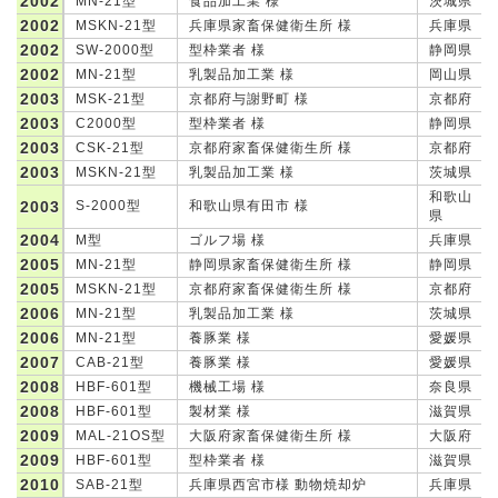
2002
MN-21型
食品加工業 様
茨城県
2002
MSKN-21型
兵庫県家畜保健衛生所 様
兵庫県
2002
SW-2000型
型枠業者 様
静岡県
2002
MN-21型
乳製品加工業 様
岡山県
2003
MSK-21型
京都府与謝野町 様
京都府
2003
C2000型
型枠業者 様
静岡県
2003
CSK-21型
京都府家畜保健衛生所 様
京都府
2003
MSKN-21型
乳製品加工業 様
茨城県
和歌山
2003
S-2000型
和歌山県有田市 様
県
2004
M型
ゴルフ場 様
兵庫県
2005
MN-21型
静岡県家畜保健衛生所 様
静岡県
2005
MSKN-21型
京都府家畜保健衛生所 様
京都府
2006
MN-21型
乳製品加工業 様
茨城県
2006
MN-21型
養豚業 様
愛媛県
2007
CAB-21型
養豚業 様
愛媛県
2008
HBF-601型
機械工場 様
奈良県
2008
HBF-601型
製材業 様
滋賀県
2009
MAL-21OS型
大阪府家畜保健衛生所 様
大阪府
2009
HBF-601型
型枠業者 様
滋賀県
2010
SAB-21型
兵庫県西宮市様 動物焼却炉
兵庫県