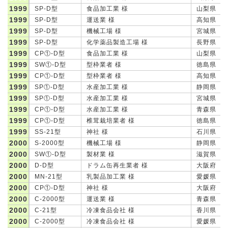
1999
SP-D型
食品加工業 様
山梨県
1999
SP-D型
運送業 様
高知県
1999
SP-D型
機械工場 様
宮城県
1999
SP-D型
化学薬品製造工場 様
長野県
1999
CP①-D型
食品加工業 様
山梨県
1999
SW①-D型
型枠業者 様
徳島県
1999
CP①-D型
型枠業者 様
高知県
1999
SP①-D型
水産加工業 様
静岡県
1999
SP①-D型
水産加工業 様
宮城県
1999
CP①-D型
水産加工業 様
青森県
1999
CP①-D型
椎茸栽培業者 様
徳島県
1999
SS-21型
神社 様
石川県
2000
S-2000型
機械工場 様
静岡県
2000
SW①-D型
製材業 様
滋賀県
2000
D-D型
ドラム缶再生業者 様
大阪府
2000
MN-21型
乳製品加工業 様
愛媛県
2000
CP①-D型
神社 様
大阪府
2000
C-2000型
運送業 様
青森県
2000
C-21型
冷凍食品会社 様
香川県
2000
C-2000型
冷凍食品会社 様
愛媛県