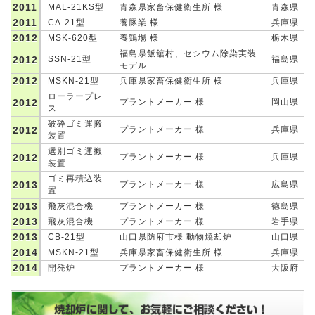
2011
MAL-21KS型
青森県家畜保健衛生所 様
青森県
2011
CA-21型
養豚業 様
兵庫県
2012
MSK-620型
養鶏場 様
栃木県
福島県飯舘村、セシウム除染実装
2012
SSN-21型
福島県
モデル
2012
MSKN-21型
兵庫県家畜保健衛生所 様
兵庫県
ローラープレ
2012
プラントメーカー 様
岡山県
ス
破砕ゴミ運搬
2012
プラントメーカー 様
兵庫県
装置
選別ゴミ運搬
2012
プラントメーカー 様
兵庫県
装置
ゴミ再積込装
2013
プラントメーカー 様
広島県
置
2013
飛灰混合機
プラントメーカー 様
徳島県
2013
飛灰混合機
プラントメーカー 様
岩手県
2013
CB-21型
山口県防府市様 動物焼却炉
山口県
2014
MSKN-21型
兵庫県家畜保健衛生所 様
兵庫県
2014
開発炉
プラントメーカー 様
大阪府